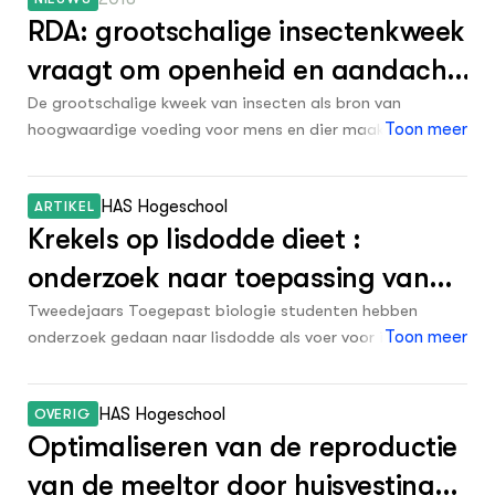
welzijn van de dieren en openheid in de hele
0
Vip-nl.nl
RDA: grootschalige insectenkweek
productiesector.
0
1976
0
vraagt om openheid en aandacht
Coegroen.nl
0
1975
voor welzijn - Groen Kennisnet
De grootschalige kweek van insecten als bron van
0
Integraalaanpakken.nl
0
1974
hoogwaardige voeding voor mens en dier maakt een
Toon meer
0
Www.biobasedeconomy.nl
snelle groei door. Door het duurzame karakter is die groei
0
1973
veelbelovend, maar er is wel aandacht nodig voor het
0
Amsterdamgreencampus.nl
HAS Hogeschool
ARTIKEL
welzijn van de dieren en openheid in de hele
0
1972
0
Krekels op lisdodde dieet :
productiesector.
Vistikhetmaar.nl
0
1971
onderzoek naar toepassing van
0
KlasCement
0
1970
lisdodde als voeding in de
Tweedejaars Toegepast biologie studenten hebben
0
Www.wiki-precisielandbouw.nl
onderzoek gedaan naar lisdodde als voer voor in de
Toon meer
0
1969
huiskrekelkweek
krekelkweek.
Hogeschool Inholland, Agri, Food & Life
0
1968
0
Sciences
HAS Hogeschool
OVERIG
0
1967
0
Optimaliseren van de reproductie
Koeeneiwit.nl
0
1966
van de meeltor door huisvesting
0
Werkplaatsvoorlandbouwennatuur.nl