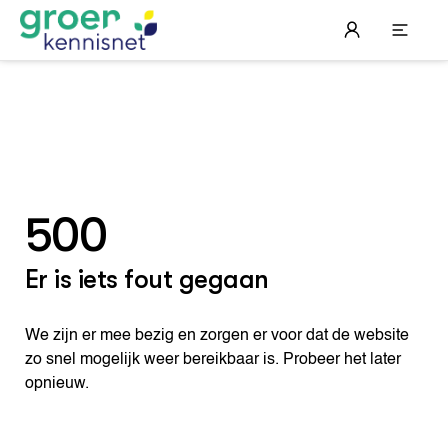
'zout AND mineralen'
Filter
1
STARTPAGINA'S
Beroepspraktijk
Onderwijs, Onderzoek & Advies
Gla
Lee
Pro
Onze partners
Hip
Pro
Hyd
500
Plu
Agr
Pra
Bol
Pra
Nat
Hov
ond
Exp
Er is iets fout gegaan
Mel
Ken
Die
Ter
Nat
ACTUEEL
Tui
Bio
Nieuws
We zijn er mee bezig en zorgen er voor dat de website
Die
Boe
Agenda
zo snel mogelijk weer bereikbaar is. Probeer het later
Mul
Die
Dossiers
Vis
EU
opnieuw.
Columns & Blogs
Akk
Por
Bio
Bio
Foo
Int