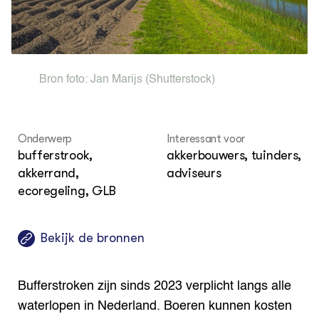
Akk
Por
Bio
Bio
Foo
Int
ZIE OOK
Gro
EU
In de regio
Var
Gro
Projecten
Gro
Bron foto:
Jan Marijs
(Shutterstock)
Co
Lectoraten
Inv
Practoraten
Pla
Vakbladen
Gen
Onderwerp
Interessant voor
bufferstrook,
akkerbouwers, tuinders,
LEREN
Wiki Groen Kennisnet
akkerrand,
adviseurs
ecoregeling, GLB
GROEN KENNISNET
Over ons
Bekijk de bronnen
Contact
ENGLISH
Bufferstroken zijn sinds 2023 verplicht langs alle
Search the Knowledge base
waterlopen in Nederland. Boeren kunnen kosten