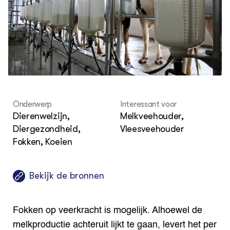
Akk
Por
Bio
Bio
Foo
Int
ZIE OOK
Gro
EU
In de regio
Var
Gro
Projecten
Gro
Co
Lectoraten
Inv
Practoraten
Pla
Vakbladen
Gen
Onderwerp
Interessant voor
LEREN
Dierenwelzijn,
Melkveehouder,
Wiki Groen Kennisnet
Diergezondheid,
Vleesveehouder
Fokken, Koeien
GROEN KENNISNET
Over ons
Contact
Bekijk de bronnen
ENGLISH
Search the Knowledge base
Fokken op veerkracht is mogelijk. Alhoewel de
melkproductie achteruit lijkt te gaan, levert het per