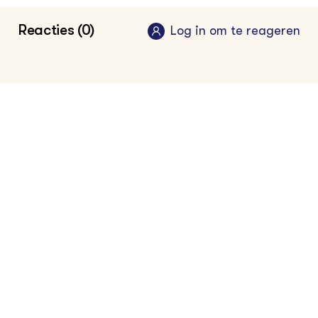
Reacties (0)
Log in om te reageren
Fokken op voederconversie, nieuwsbericht
Groen Kennisnet, januari 2019
Fokken op vruchtbaarheid, nieuwsbericht
Groen Kennisnet, november 2018
Klauwziekte mortellaro aanpakken met
gerichte fok, nieuwsbericht Groen
Kennisnet, november 2018
Koeien fokken is keuzes maken,
nieuwsbericht Groen Kennisnet, augustus
2017
Voorspellende waarde van veerkracht bij
melkvee, nieuwsbericht Groen Kennisnet,