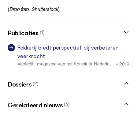
(
Bron foto: Shutterstock
)
Publicaties
(1)
Fokkerij biedt perspectief bij verbeteren
veerkracht
2019
•
Veeteelt : magazine van het Koninklijk Nederland
s Rundvee Syndicaat NRS maart 2: 6 - 9
Dossiers
(2)
Melkveehouderij en duurzaamheid, Groen
Gerelateerd nieuws
(6)
Kennisnet
Lesmateriaal MBO: Hoe kies je de beste
stieren voor je bedrijf?, nieuwsbericht
Groen Kennisnet, april 2019