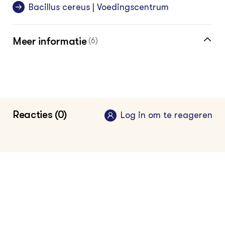
Bacillus cereus | Voedingscentrum
Meer informatie
(6)
Bewaren van voedsel : Factsheet
2016
•
Voedingscentrum
Veilig koelen en bewaren: op de juiste plek |
Reacties (0)
Log in om te reageren
Voedingscentrum
Bewaarwijze | Voedingscentrum
Disease burden of food-related pathogens
in the Netherlands, 2022
2024
•
RIVM
Meer over het veilig bewaren van voeding