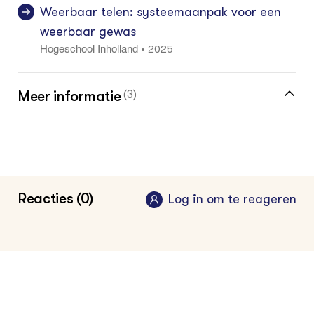
Weerbaar telen: systeemaanpak voor een
weerbaar gewas
2025
•
Hogeschool Inholland
Meer informatie
(3)
Meer over natuurinclusieve akkerbouw vind
je in de kennisbank
Klik hier voor de vakinformatiepagina voor
Reacties (0)
Log in om te reageren
akkerbouwer
Portaal natuurinclusieve landbouw