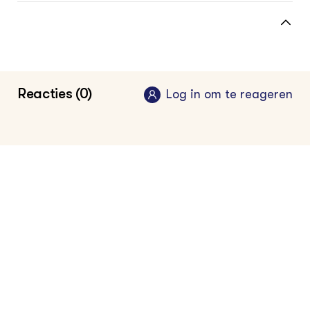
Website Kas als Energiebron
Startpagina met vakinformatie voor de
glastuinder
Reacties (0)
Log in om te reageren