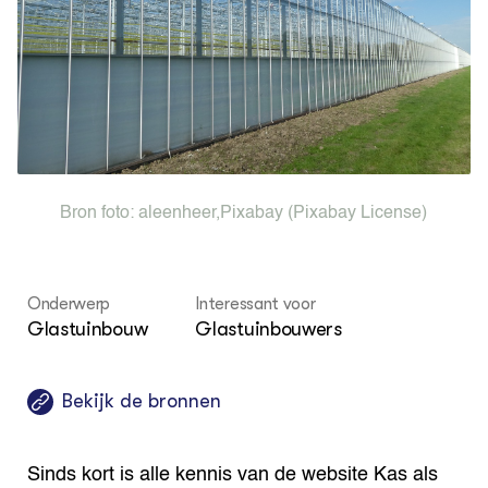
Foo
Int
ZIE OOK
Gro
EU
In de regio
Var
Gro
Projecten
Gro
Co
Lectoraten
Inv
Practoraten
Pla
Vakbladen
Gen
LEREN
Bron foto:
aleenheer
,
Pixabay
(Pixabay License)
Wiki Groen Kennisnet
GROEN KENNISNET
Onderwerp
Interessant voor
Over ons
Glastuinbouw
Glastuinbouwers
Contact
ENGLISH
Bekijk de bronnen
Search the Knowledge base
Sinds kort is alle kennis van de website Kas als