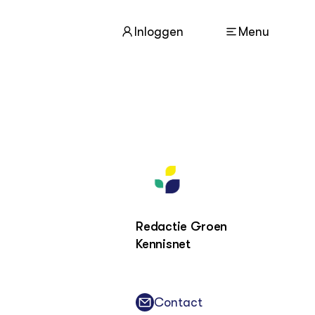
Inloggen
Menu
ACTUEEL
Nieuws
Agenda
Dossiers
Columns & Blogs
Redactie Groen
Kennisnet
ZIE OOK
In de regio
Projecten
Contact
Lectoraten