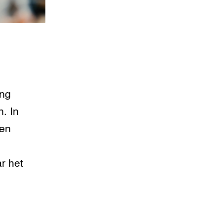
ing
. In
len
ar het