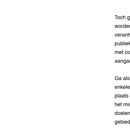
Toch g
worden
verant
publie
met co
aanga
Ga als
enkele
plaats
het mi
doelen
gebied