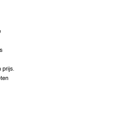
e
s
 prijs.
eten
?