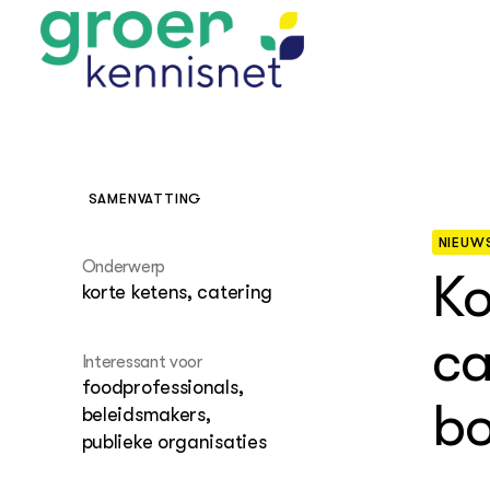
SAMENVATTING
NIEUW
STARTPAGINA'S
Beroepspraktijk
Onderwerp
Ko
korte ketens, catering
Onderwijs,
Glastui
Leermid
Project
Onderzoek &
Researc
ca
Advies
Hippisch
Projectr
Interessant voor
Onze partners
Hydroth
foodprofessionals,
Pluimve
Agraris
bo
beleidsmakers,
bedrijfs
Praktijk
publieke organisaties
Varkens
Bollente
Praktijk