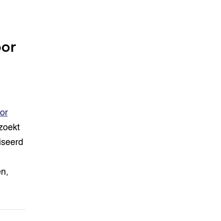
oor
or
zoekt
iseerd
n,