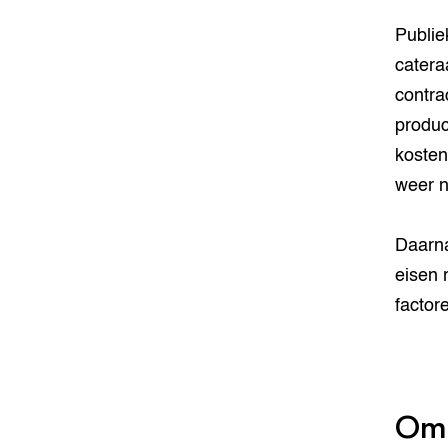
Publie
catera
contra
produc
kosten
weer n
Daarna
eisen 
factore
Omd