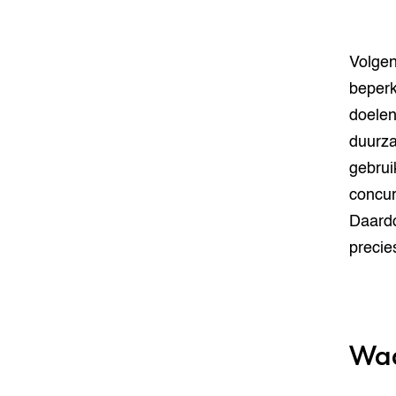
Volgen
beperk
doelen
duurza
gebrui
concurr
Daardo
precie
Waa