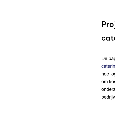
Pro
cat
De pap
cateri
hoe lo
om kos
onderz
bedrij