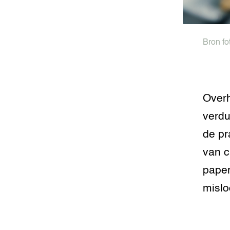
Foodsec
Integra
Groen, 
EURCAW
Bron fo
Varkens
Groenpac
Technol
Groen, 
Overh
klimaat
verdu
CoE Gr
de pr
van c
Invasiev
paper
Plantaa
bronnen
mislo
Genetisc
landbou