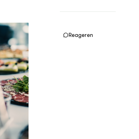
Practoraten
Vakbladen
LEREN
Wiki Groen Kennisnet
Reageren
GROEN KENNISNET
Over ons
Contact
ENGLISH
Search the Knowledge base