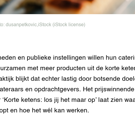
tor
al Aanpakken
grond en infra
-Pigs
to:
dusanpetkovic
,
iStock
(iStock license)
houderij
t Digitalisering &
ogie
welbevinden en
eden en publieke instellingen willen hun cater
adaptatie
urzamen met meer producten uit de korte keten
oen
aktijk blijkt dat echter lastig door botsende doe
ateraars en opdrachtgevers. Het prijswinnende
e exoten
 ‘Korte ketens: los jij het maar op’ laat zien wa
rdige genetische
opt en hoe het wél kan werken.
he diversiteit
whuisdieren