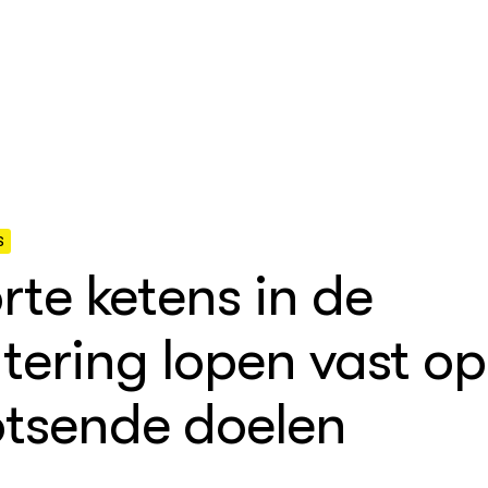
S
rte ketens in de
nbouw
delen
en Wageningen Plant
h
tering lopen vast op
egelingen
eek
ehouderij
che
tsende doelen
advisering
 Netwerk
houderij
elt
gericht onderzoek in