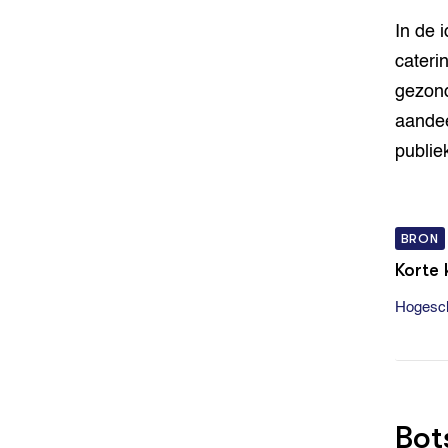
In de 
cateri
gezond
aandee
publie
BRON
Korte 
Hogesc
Bot