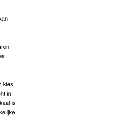
 kan
uren
es
n kies
ht in
kaal is
kelijke