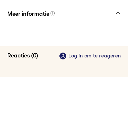
Meer informatie
(1)
Blijf op de hoogte van wat er speelt in de
sector met de vakinformatiepagina voor de
food professional
Reacties (0)
Log in om te reageren