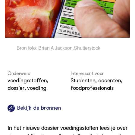
Bio
Bio
Foo
Int
ZIE OOK
Gro
EU
In de regio
Var
Gro
Projecten
Gro
Co
Lectoraten
Inv
Practoraten
Pla
Vakbladen
Gen
Bron foto:
Brian A Jackson
,
Shutterstock
LEREN
Wiki Groen Kennisnet
Onderwerp
Interessant voor
voedingsstoffen,
Studenten, docenten,
GROEN KENNISNET
dossier, voeding
foodprofessionals
Over ons
Contact
Bekijk de bronnen
ENGLISH
Search the Knowledge base
In het nieuwe dossier voedingsstoffen lees je over