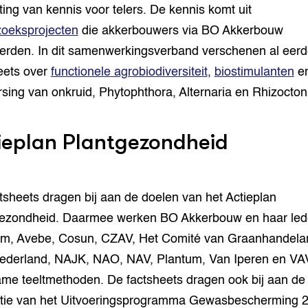
iting van kennis voor telers. De kennis komt uit
oeksprojecten
die akkerbouwers via BO Akkerbouw
ierden. In dit samenwerkingsverband verschenen al eerd
eets over
functionele agrobiodiversiteit
,
biostimulanten
en
sing van onkruid, Phytophthora, Alternaria en Rhizocton
ieplan Plantgezondheid
tsheets dragen bij aan de doelen van het Actieplan
gezondheid. Daarmee werken BO Akkerbouw en haar le
irm, Avebe, Cosun, CZAV, Het Comité van Graanhandela
derland, NAJK, NAO, NAV, Plantum, Van Iperen en VAV
me teeltmethoden. De factsheets dragen ook bij aan de
atie van het Uitvoeringsprogramma Gewasbescherming 