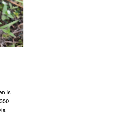
en is
 350
via