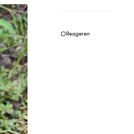
Vakbladen
LEREN
Wiki Groen Kennisnet
Reageren
GROEN KENNISNET
Over ons
Contact
ENGLISH
Search the Knowledge base