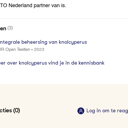
TO Nederland partner van is.
nen
(3)
 Integrale beheersing van knolcyperus
2023
•
R Open Teelten
er over knolcyperus vind je in de kennisbank
ties (0)
Log in om te rea