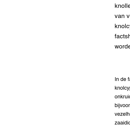
knoll
van v
knolc
facts
worde
In de 
knolcy
onkrui
bijvoo
vezelh
zaaidi