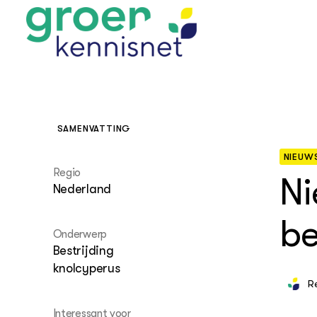
SAMENVATTING
STARTPAGINA'S
NIEUW
Beroepspraktijk
Regio
Ni
Onderwijs,
Glastui
Leermid
Project
Nederland
Onderzoek &
Researc
Advies
Hippisch
Projectr
be
Onze partners
Hydroth
Onderwerp
Bestrijding
Pluimve
Agraris
bedrijfs
Praktijk
knolcyperus
Varkens
R
Bollente
Praktijk
het gro
Nationa
Interessant voor