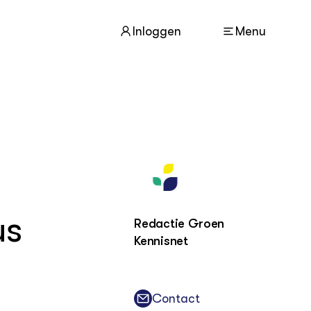
Inloggen
Menu
ACTUEEL
Nieuws
Agenda
Dossiers
Columns & Blogs
us
Redactie Groen
Kennisnet
ZIE OOK
In de regio
Projecten
Lectoraten
Contact
Practoraten