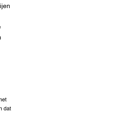
ijen
e
n
met
n dat