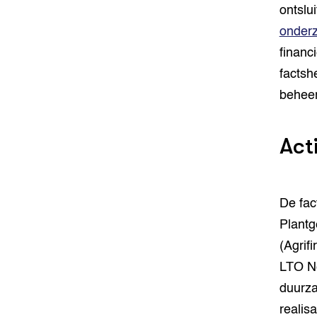
ontslu
onderz
financ
factsh
beheer
Act
De fac
Plant
(Agrif
LTO Ne
duurza
realis