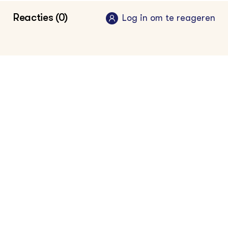
Reacties (0)
Log in om te reageren
Het gaat de visserij niet voor de wind, de
kansen voor meervoudig ruimtegebruik op
zee