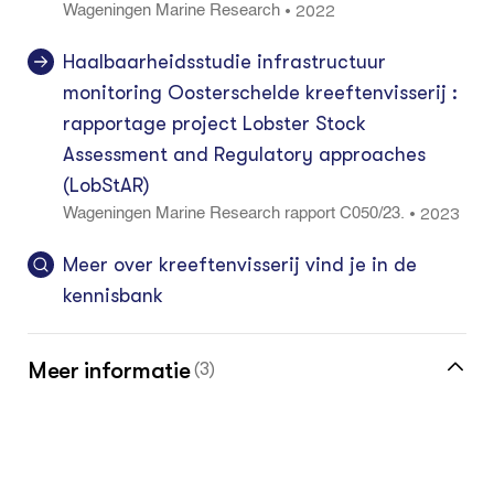
2022
•
Wageningen Marine Research
Haalbaarheidsstudie infrastructuur
monitoring Oosterschelde kreeftenvisserij :
rapportage project Lobster Stock
Assessment and Regulatory approaches
(LobStAR)
2023
•
Wageningen Marine Research rapport C050/23.
Meer over kreeftenvisserij vind je in de
kennisbank
Meer informatie
(3)
Blijf op de hoogte van wat er speelt in de
sector met de vakinformatiepagina voor de
visser