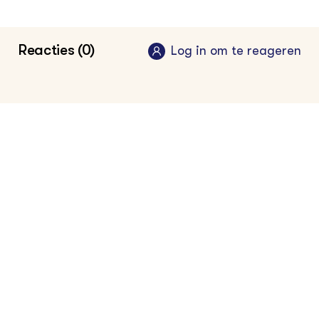
Klik hier voor de vakinformatiepagina voor
Reacties (0)
Log in om te reageren
de pluimveehouder
Klik hier voor de vakinformatiepagina voor
de dierverzorger