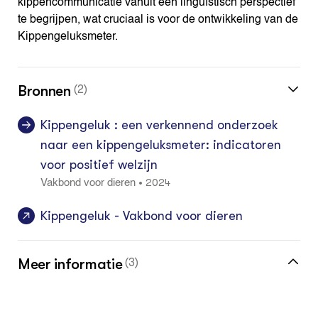
kippencommunicatie vanuit een linguïstisch perspectief
te begrijpen, wat cruciaal is voor de ontwikkeling van de
Kippengeluksmeter.
Bronnen
(2)
Kippengeluk : een verkennend onderzoek
naar een kippengeluksmeter: indicatoren
voor positief welzijn
2024
•
Vakbond voor dieren
Kippengeluk - Vakbond voor dieren
Meer informatie
(3)
Meer over het gedrag van kippen vind je in
de kennisbank