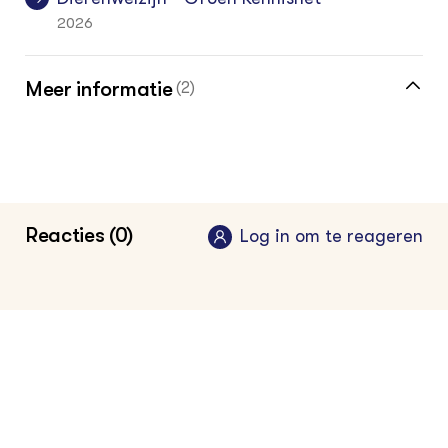
2026
Meer informatie
(2)
Meer over pikgedrag vind je in de
kennisbank
Vakinformatiepagina voor de
Reacties (0)
Log in om te reageren
pluimveehouder