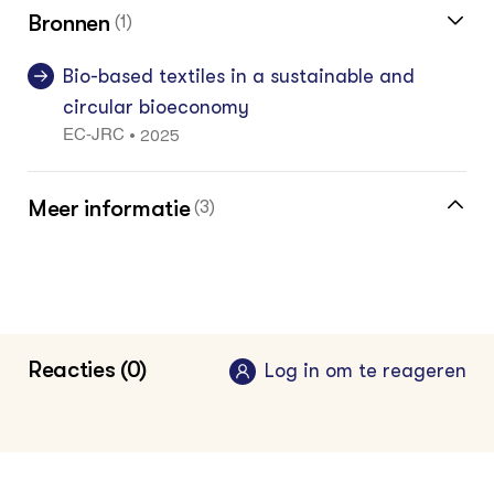
Bronnen
(1)
Bio-based textiles in a sustainable and
circular bioeconomy
2025
•
EC-JRC
Meer informatie
(3)
Meer over circulair textiel vind je in de
biobased kennisbank
Klik hier voor de vakinformatiepagina voor
Reacties (0)
Log in om te reageren
biobased professional
Klik hier voor de vakinformatiepagina voor
akkerbouwer