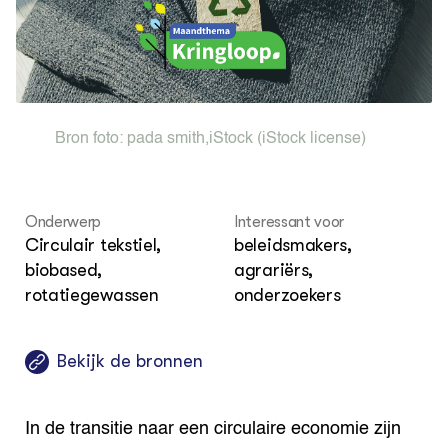
Dossiers
Vis
EU
Columns & Blogs
Akk
Por
Bio
Bio
Foo
Int
ZIE OOK
Gro
EU
In de regio
Var
Gro
Projecten
Gro
Bron foto:
pada smith
,
iStock
(iStock license)
Co
Lectoraten
Inv
Practoraten
Pla
Vakbladen
Gen
Onderwerp
Interessant voor
Circulair tekstiel,
beleidsmakers,
LEREN
Wiki Groen Kennisnet
biobased,
agrariërs,
rotatiegewassen
onderzoekers
GROEN KENNISNET
Over ons
Bekijk de bronnen
Contact
ENGLISH
In de transitie naar een circulaire economie zijn
Search the Knowledge base