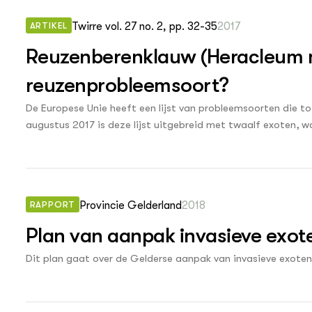
ARTIKEL
Twirre vol. 27 no. 2, pp. 32-35
2017
Reuzenberenklauw (Heracleum
reuzenprobleemsoort?
De Europese Unie heeft een lijst van probleemsoorten die to
augustus 2017 is deze lijst uitgebreid met twaalf exoten, 
geen handel mag worden gedreven in deze soorten, maar ook
onderzoeken en de soort te bestrijden (www.nvwa.nl). In dit a
genomen en tevens uitgebreid stilgestaan bij de ecologie v
verspreiding te beteugelen.
RAPPORT
Provincie Gelderland
2018
Plan van aanpak invasieve exot
Dit plan gaat over de Gelderse aanpak van invasieve exoten