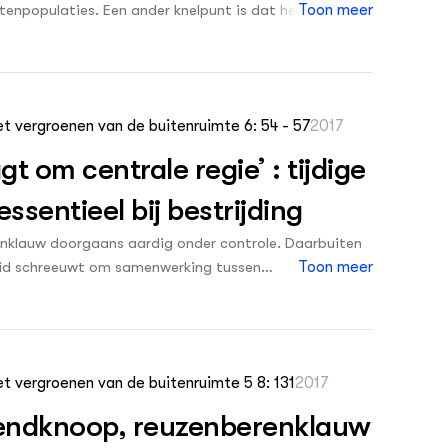
tenpopulaties. Een ander knelpunt is dat het maaisel
Toon meer
g maakt. Het is lastig om hierin inzicht te krijgen.
et vergroenen van de buitenruimte 6: 54 - 57
2017
 om centrale regie’ : tijdige
ssentieel bij bestrijding
klauw doorgaans aardig onder controle. Daarbuiten
ruid schreeuwt om samenwerking tussen
Toon meer
an Wageningen University & Research (WUR). ‘Zonder
ater naar de zee dragen.’
et vergroenen van de buitenruimte 5 8: 131
2017
endknoop, reuzenberenklauw