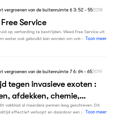
et vergroenen van de buitenruimte 6 3: 52 - 55
2018
 Free Service
id op verharding te bestrijden. Weed Free Service uit
m water ook gebruikt kan worden om onkruid in het
Toon meer
ressieve exoten zoals Japanse duizendknoop of
et vergroenen van de buitenruimte 7 6: 64 - 65
2019
jd tegen invasieve exoten :
ven, afdekken, chemie,
ens, frezen en nog veel meer
dit vakblad al meerdere pennen leeg geschreven. Dit
ltijd effectief verloopt en daardoor een jaarlijks
Toon meer
 doet de wapenkast open en bekijkt de heetwater-