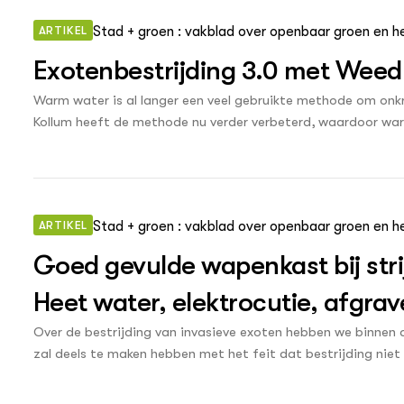
ARTIKEL
Stad + groen : vakblad over openbaar groen en h
Exotenbestrijding 3.0 met Weed
Warm water is al langer een veel gebruikte methode om onkru
Kollum heeft de methode nu verder verbeterd, waardoor war
veld of bermen aan te pakken. De oplossing geeft zelfs ag
berenklauw de koude rillingen.
ARTIKEL
Stad + groen : vakblad over openbaar groen en h
Goed gevulde wapenkast bij stri
Heet water, elektrocutie, afgra
begrazing door schapen of vark
Over de bestrijding van invasieve exoten hebben we binnen 
zal deels te maken hebben met het feit dat bestrijding niet a
terugkerende én groeiende kostenpost vormt. Stad + Groen
bestrijdingsmethode.