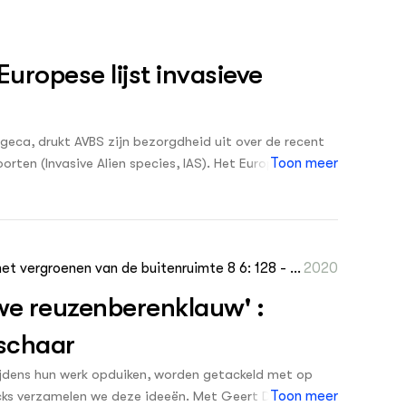
Europese lijst invasieve
eca, drukt AVBS zijn bezorgdheid uit over de recent
orten (Invasive Alien species, IAS). Het Europese
Toon meer
ensoorten. Samen met collega-organisaties wijst AVBS
e sociaaleconomische impact van dergelijke
et vergroenen van de buitenruimte 8 6: 128 - 12
2020
9
we reuzenberenklauw' :
schaar
tijdens hun werk opduiken, worden getackeld met op
cks verzamelen we deze ideeën. Met Geert Draaistra
Toon meer