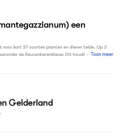
Nieuwste
 mantegazzianum) een
t voor kort 37 soorten planten en dieren telde. Op 2
waaronder de Reuzenberenklauw. Dit houdt in dat er
Toon meer
 dat men de verplichting heeft de verspreiding te
rtikel wordt de verspreiding in Fryslân onder de loep
an de soort en de mogelijkheden die er bestaan om de
en Gelderland
.