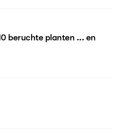
ed Free Service geleverd door Broekens BV.
10 beruchte planten ... en