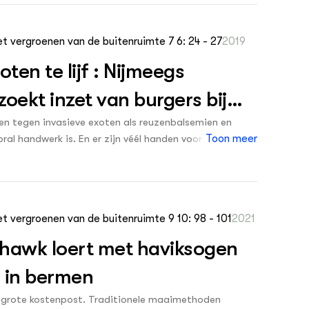
t vergroenen van de buitenruimte 7 6: 24 - 27
2019
en te lijf : Nijmeegs
oekt inzet van burgers bij
den tegen invasieve exoten als reuzenbalsemien en
l handwerk is. En er zijn véél handen voor nodig. In
Toon meer
omst biedt. De eerste resultaten lijken hoopvol, maar
t vergroenen van de buitenruimte 9 10: 98 - 101
2021
hawk loert met haviksogen
s in bermen
 grote kostenpost. Traditionele maaimethoden