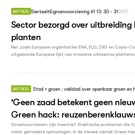
ARTIKEL
Sierteelt&groenvoorziening 61 13: 30 - 31
2017
Sector bezorgd over uitbreiding 
planten
Net zoals Europese organisaties ENA, ELO, ZVG en Copa-Cog
uitgebreide Europese lijst van invasieve uitheemse plantenso
Comité keurde in 2017 de toevoeging goed van negen plant
er op dat er hier nauwelijks rekening gehouden wordt met d
maatregels.
ARTIKEL
Stad + groen : vakblad over openbaar groen en h
'Geen zaad betekent geen nieu
Green hack: reuzenberenklauw
Groenvoorzieners zijn inventief. Praktische problemen die 
maat gemaakte oplossingen. In de nieuwe rubriek Green ha