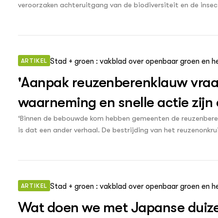
veroorzaken achteruitgang van de biodiversiteit en de insec
zwerfvuil en invasieve exoten bevat, wat de verwerking prijzi
ARTIKEL
Stad + groen : vakblad over openbaar groen en h
'Aanpak reuzenberenklauw vraagt
waarneming en snelle actie zijn e
‘Binnen de bebouwde kom hebben gemeenten de reuzenberen
is dat een ander verhaal. De bestrijding van het reuzenonk
terreinbeheerders.’ Dat zegt plantkundige Chris van Dijk v
integrale aanpak is de bestrijding van de reuzenbereklauw w
ARTIKEL
Stad + groen : vakblad over openbaar groen en h
Wat doen we met Japanse duiz