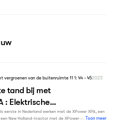
euzenberenklauw om precies te zijn. Met de
en' zonder met de fototoxische sappen in contact te
auw
t vergroenen van de buitenruimte 11 1: 44 - 45
2023
e tand bij met
: Elektrische
ig te werk langs wegen en
 als eerste in Nederland werken met de XPower XPA, een
t een New Holland-tractor met de XPower-applicator
Toon meer
vorig jaar uitgebreid is getest door de Belgische Group