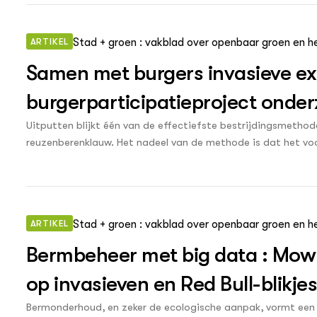
ARTIKEL
Stad + groen : vakblad over openbaar groen en he
Samen met burgers invasieve exot
burgerparticipatieproject onderz
exotenbestrijding
Uitputten blijkt één van de effectiefste bestrijdingsmetho
reuzenberenklauw. Het nadeel van de methode is dat het voora
Nijmegen wordt onderzocht of de inzet van vrijwilligers uitk
het ronselen van vrijwilligers blijkt eveneens handwerk.
ARTIKEL
Stad + groen : vakblad over openbaar groen en he
Bermbeheer met big data : Mow
op invasieven en Red Bull-blikje
Bermonderhoud, en zeker de ecologische aanpak, vormt een