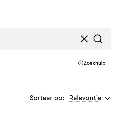
Zoekhulp
Sorteer op
:
Relevantie
Relevantie
Relevantie
Nieuwste
Oudste
Relevantie
Oudste