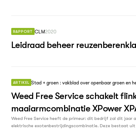
van de gemeente Leeuwarden is de kop eraf. De kop van de r
aangepaste loopschaar kun je de invasieve soort 'onthoofd
komen.
RAPPORT
CLM
2020
Leidraad beheer reuzenberenkl
ARTIKEL
Stad + groen : vakblad over openbaar groen en he
Weed Free Service schakelt flink
maaiarmcombinatie XPower XPA 
exotenbestrijder kan grootschal
Weed Free Service heeft de primeur: dit bedrijf zal dit jaar
elektrische exotenbestrijdingscombinatie. Deze bestaat ui
sloten
(de bestrijdingsunit) aan een draaiarm. De combinatie, die 