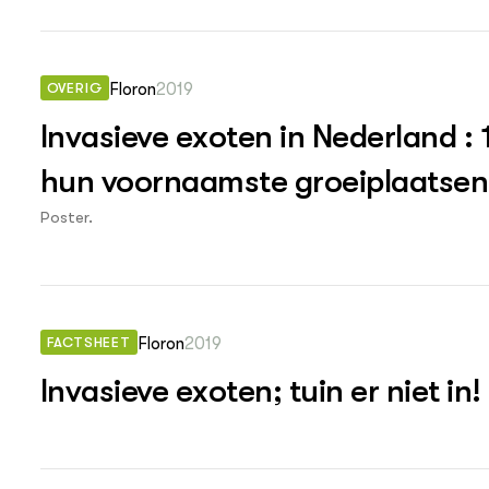
Verschueren, fabrikant van maaiarmen, wordt in april aan We
OVERIG
Floron
2019
Invasieve exoten in Nederland : 
hun voornaamste groeiplaatsen
Poster.
FACTSHEET
Floron
2019
Invasieve exoten; tuin er niet in!