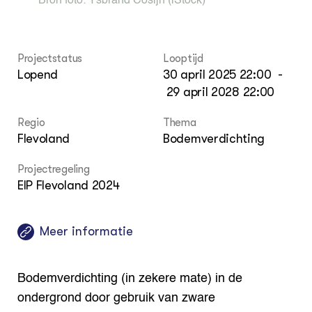
Bron foto:
Ysbrand Cosijn
(iStock)
Foo
Int
ZIE OOK
Gro
EU
In de regio
Var
Gro
Projecten
Gro
Projectstatus
Looptijd
Co
Lectoraten
Lopend
30 april 2025 22:00
-
Inv
Practoraten
Pla
29 april 2028 22:00
Vakbladen
Gen
Regio
Thema
LEREN
Flevoland
Bodemverdichting
Wiki Groen Kennisnet
Projectregeling
EIP Flevoland 2024
GROEN KENNISNET
Over ons
Contact
Meer informatie
ENGLISH
Search the Knowledge base
Bodemverdichting (in zekere mate) in de
ondergrond door gebruik van zware