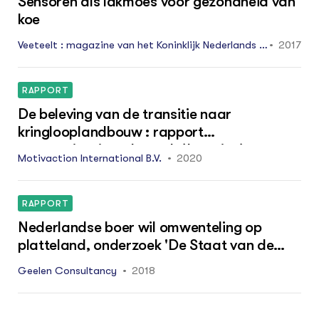
Sensoren als lakmoes voor gezondheid van
koe
Veeteelt : magazine van het Koninklijk Nederlands R
2017
undvee Syndicaat NRS mei 2: 40 - 41
RAPPORT
De beleving van de transitie naar
kringlooplandbouw : rapport
communicatieonderzoek (1-meting)
Motivaction International B.V.
2020
RAPPORT
Nederlandse boer wil omwenteling op
platteland, onderzoek 'De Staat van de
Boer'
Geelen Consultancy
2018