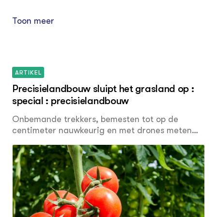
Toon meer
ARTIKEL
Precisielandbouw sluipt het grasland op :
special : precisielandbouw
Onbemande trekkers, bemesten tot op de
centimeter nauwkeurig en met drones meten
hoeveel gras er op het land staat. Op het
gebied van precisielandbouw is er al van alles
mogelijk. En de winst die ermee te behalen valt,
is aanzienlijk. Maar zo veel hightech er in de
stal wordt gebruikt, zo weinig nog wordt het
toegepast op het land. Wie iets beter kijkt, ziet
dat precisielandbouw wel degelijk aan