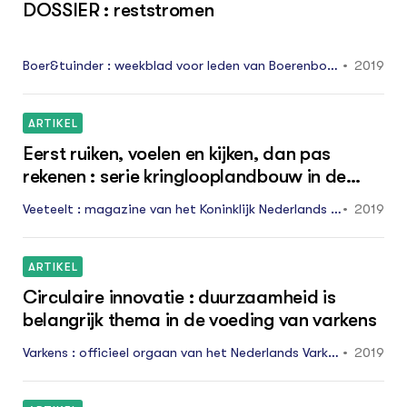
DOSSIER : reststromen
Boer&tuinder : weekblad voor leden van Boerenbond
2019
125 20: 24 - 31
ARTIKEL
Eerst ruiken, voelen en kijken, dan pas
rekenen : serie kringlooplandbouw in de
praktijk : voer
Veeteelt : magazine van het Koninklijk Nederlands R
2019
undvee Syndicaat NRS februari 1: 50 - 51
ARTIKEL
Circulaire innovatie : duurzaamheid is
belangrijk thema in de voeding van varkens
Varkens : officieel orgaan van het Nederlands Varken
2019
sstamboek 05: 20 - 21