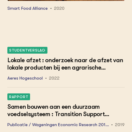
Smart Food Alliance
2020
STUDENTVERSLAG
Lokale afzet : onderzoek naar de afzet van
lokale producten bij een agrarische
onderneming in zuidwest Drenthe
Aeres Hogeschool
2022
RAPPORT
Samen bouwen aan een duurzaam
voedselsysteem : Transition Support
System-aanpak voor een gezamenlijk
Publicatie / Wageningen Economic Research 2019-
2019
perspectief voor Overijssel
091.