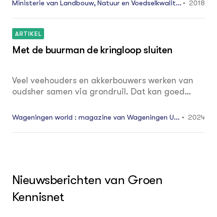
Ministerie van Landbouw, Natuur en Voedselkwalitei
2018
door die bijzondere kracht om te vernieuwen.
t
Daar is ook internationaal veel bewondering
voor.
ARTIKEL
Met de buurman de kringloop sluiten
Veel veehouders en akkerbouwers werken van
oudsher samen via grondruil. Dat kan goed
uitpakken voor natuur en milieu, vertellen vier
boeren die deelnemen aan onderzoek naar hun
Wageningen world : magazine van Wageningen UR
2024
bedrijfssystemen. Maar de resultaten zijn lastig
en KLV over werken aan de kwaliteit van leven 2: 18
- 23
vast te leggen. Ze willen graag toe naar
doelsturing: per bedrijf worden milieudoelen
vastgesteld, waarbij zij zelf bedenken hoe ze
die gaan halen.
Nieuwsberichten van Groen
Kennisnet