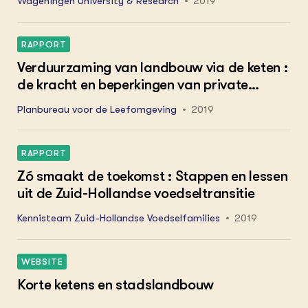
Wageningen University & Research
2019
RAPPORT
Verduurzaming van landbouw via de keten :
de kracht en beperkingen van private
sturing in de aardappel- en de zuivelketen :
Planbureau voor de Leefomgeving
2019
beleidsstudie
RAPPORT
Zó smaakt de toekomst : Stappen en lessen
uit de Zuid-Hollandse voedseltransitie
Kennisteam Zuid-Hollandse Voedselfamilies
2019
WEBSITE
Korte ketens en stadslandbouw