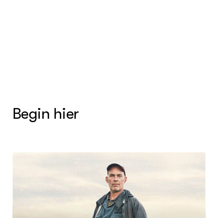
GROEN KENNISNET
Over ons
Contact
ENGLISH
Search the Knowledge base
Begin hier