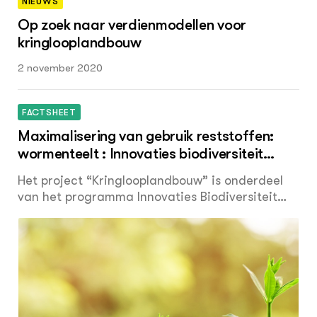
NIEUWS
Op zoek naar verdienmodellen voor
kringlooplandbouw
2 november 2020
FACTSHEET
Maximalisering van gebruik reststoffen:
wormenteelt : Innovaties biodiversiteit
Veenkoloniën
Het project “Kringlooplandbouw” is onderdeel
van het programma Innovaties Biodiversiteit
Veenkoloniën. In deze factsheet staan de
belangrijkste uitkomsten samengevat over
kringlooplandbouw en het gebruik van
reststoffen. Is er een businesscase voor de teelt
van wormen met reststromen uit een mouterij
en zetmeelaardappelverwerkend bedrijf?