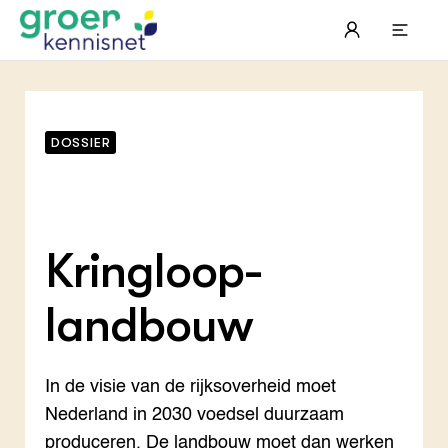
Meer informatie
DOSSIER
Kringloop­
landbouw
In de visie van de rijksoverheid moet
STARTPAGINA'S
Nederland in 2030 voedsel duurzaam
Beroepspraktijk
Onderwijs, Onderzoek & Advies
produceren. De landbouw moet dan werken
Gla
Lee
Pro