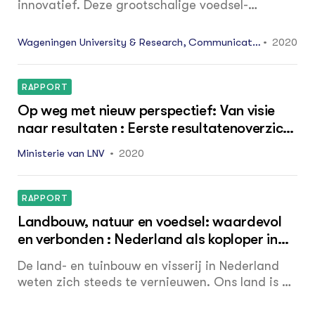
innovatief. Deze grootschalige voedsel­
productie heeft echter gevolgen voor de
biodiversiteit, het klimaat en de kwaliteit van
Wageningen University & Research, Communicatio
2020
water, bodem en lucht. Kringlooplandbouw is
n Services
een manier om de landbouw toekomstbestendig
te maken. Veel agrariërs maken al stappen in
RAPPORT
die richting. In deze online gids lees je meer
Op weg met nieuw perspectief: Van visie
over (financiële) kansen, relevant onderzoek en
naar resultaten : Eerste resultatenoverzicht
ervaringen van boeren.
realisatieplan
Ministerie van LNV
2020
RAPPORT
Landbouw, natuur en voedsel: waardevol
en verbonden : Nederland als koploper in
kringlooplandbouw
De land- en tuinbouw en visserij in Nederland
weten zich steeds te vernieuwen. Ons land is op
dit gebied toonaangevend in de wereld. Ik ben
getroffen door de vele talenten en ideeën en