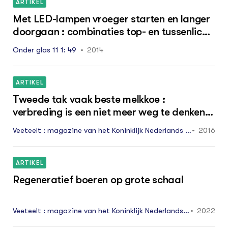
ARTIKEL
Met LED-lampen vroeger starten en langer
doorgaan : combinaties top- en tussenlicht
LED getest
Onder glas 11 1: 49
2014
ARTIKEL
Tweede tak vaak beste melkkoe :
verbreding is een niet meer weg te denken
basis onder menig melkveebedrijf
Veeteelt : magazine van het Koninklijk Nederlands R
2016
undvee Syndicaat NRS 33 20: 10 - 13
ARTIKEL
Regeneratief boeren op grote schaal
Veeteelt : magazine van het Koninklijk Nederlands R
2022
undvee Syndicaat NRS november: 12 - 15