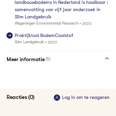
landbouwbodems in Nederland is haalbaar :
samenvatting van vijf jaar onderzoek in
Slim Landgebruik
2023
•
Wageningen Environmental Research
Praktijktool BodemCoolstof
2023
•
Slim Landgebruik
Meer informatie
(5)
Meer over koolstofvastlegging vind je in de
kennisbank
Klik hier voor de vakinformatiepagina voor
Reacties (0)
Log in om te reageren
de akkerbouwer
Klik hier voor de vakinformatiepagina voor