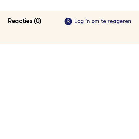
Klik hier voor de vakinformatiepagina voor
akkerbouwer
Reacties (0)
Log in om te reageren
Klik hier voor de vakinformatiepagina voor
melkveehouder