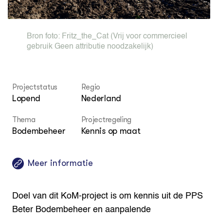
Columns & Blogs
Akk
Por
Bio
Bio
Foo
Int
ZIE OOK
Gro
EU
Bron foto:
Fritz_the_Cat
(Vrij voor commercieel
In de regio
Var
Gro
gebruik Geen attributie noodzakelijk)
Projecten
Gro
Co
Lectoraten
Inv
Practoraten
Pla
Vakbladen
Projectstatus
Regio
Gen
Lopend
Nederland
LEREN
Wiki Groen Kennisnet
Thema
Projectregeling
Bodembeheer
Kennis op maat
GROEN KENNISNET
Over ons
Meer informatie
Contact
ENGLISH
Doel van dit KoM-project is om kennis uit de PPS
Search the Knowledge base
Beter Bodembeheer en aanpalende