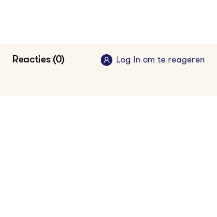
Klik hier voor de vakinformatiepagina van
de vollegrondstuinder
Ministerie van Landbouw, Natuur en
Reacties (0)
Log in om te reageren
Voedselkwaliteit
De Staat van Landbouw, Natuur en Voedsel |
LNV